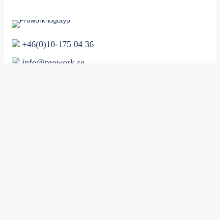
+46(0)10-175 04 36
info@prowork.se
Se lediga jobb
För arbetsgivare
För kandidater
Kunskapsbank
Lediga tjänster
För arbetsgivare