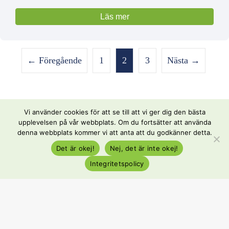
Läs mer
← Föregående
1
2
3
Nästa →
Vi använder cookies för att se till att vi ger dig den bästa
upplevelsen på vår webbplats. Om du fortsätter att använda
denna webbplats kommer vi att anta att du godkänner detta.
+46(0)10-175 04 36
Det är okej!
Nej, det är inte okej!
info@prowork.se
Integritetspolicy
Se lediga jobb
För arbetsgivare
För kandidater