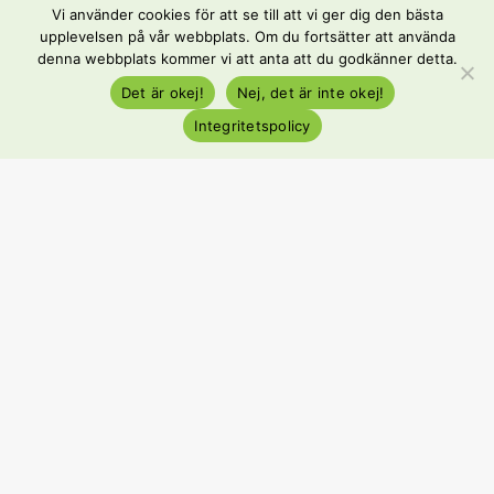
För arbetsgivare
Vi använder cookies för att se till att vi ger dig den bästa
upplevelsen på vår webbplats. Om du fortsätter att använda
denna webbplats kommer vi att anta att du godkänner detta.
För kandidater
Det är okej!
Nej, det är inte okej!
Kunskapsbank
Integritetspolicy
Lediga tjänster
För arbetsgivare
Bemanning
Interim
Rekrytering
Rekrytering Teknik
Kunskapsbank
Om oss
Medarbetare