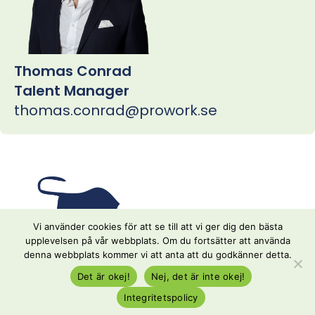
Thomas Conrad
Talent Manager
thomas.conrad@prowork.se
Vi använder cookies för att se till att vi ger dig den bästa
upplevelsen på vår webbplats. Om du fortsätter att använda
denna webbplats kommer vi att anta att du godkänner detta.
Det är okej!
Nej, det är inte okej!
+46(0)10-175 04 36
Integritetspolicy
info@prowork.se