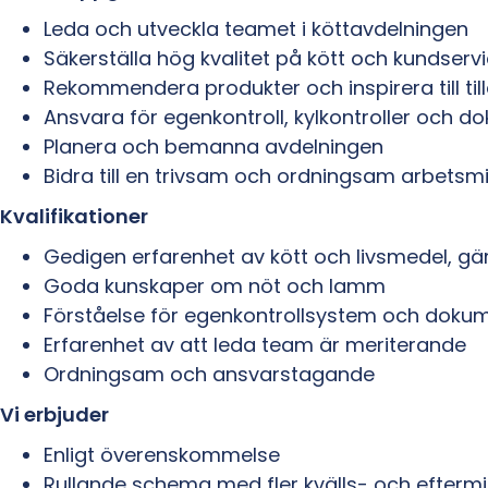
Leda och utveckla teamet i köttavdelningen
Säkerställa hög kvalitet på kött och kundserv
Rekommendera produkter och inspirera till til
Ansvara för egenkontroll, kylkontroller och 
Planera och bemanna avdelningen
Bidra till en trivsam och ordningsam arbetsmi
Kvalifikationer
Gedigen erfarenhet av kött och livsmedel, gä
Goda kunskaper om nöt och lamm
Förståelse för egenkontrollsystem och doku
Erfarenhet av att leda team är meriterande
Ordningsam och ansvarstagande
Vi erbjuder
Enligt överenskommelse
Rullande schema med fler kvälls- och efterm