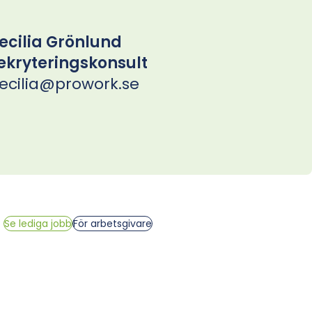
ecilia Grönlund
ekryteringskonsult
ecilia@prowork.se
Se lediga jobb
För arbetsgivare