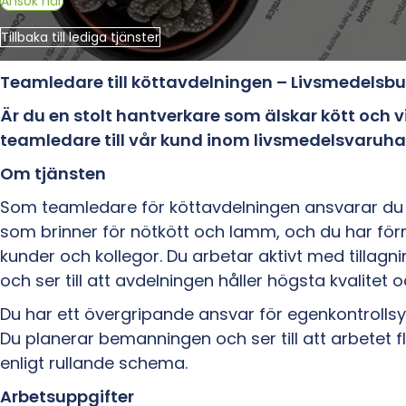
Ansök här
Tillbaka till lediga tjänster
Teamledare till köttavdelningen – Livsmedelsbut
Är du en stolt hantverkare som älskar kött och v
teamledare till vår kund inom livsmedelsvaruha
Om tjänsten
Som teamledare för köttavdelningen ansvarar du f
som brinner för nötkött och lamm, och du har f
kunder och kollegor. Du arbetar aktivt med tillagni
och ser till att avdelningen håller högsta kvalitet o
Du har ett övergripande ansvar för egenkontrollsy
Du planerar bemanningen och ser till att arbetet f
enligt rullande schema.
Arbetsuppgifter