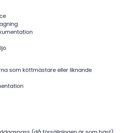
ice
lagning
dokumentation
ljö
rna som köttmästare eller liknande
mentation
iddagspass (då försäljningen är som bäst)