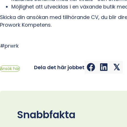
Möjlighet att utvecklas i en växande butik m
Skicka din ansökan med tillhörande CV, du blir di
Prowork Kompetens.
#prwrk
𝕏
Dela det här jobbet
Ansök här
Snabbfakta