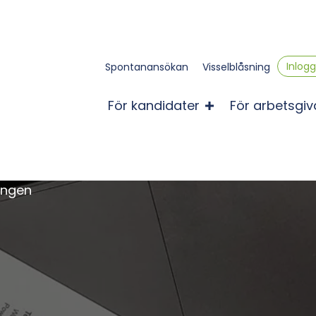
Inlog
Spontanansökan
Visselblåsning
För kandidater
För arbetsgiv
ningen