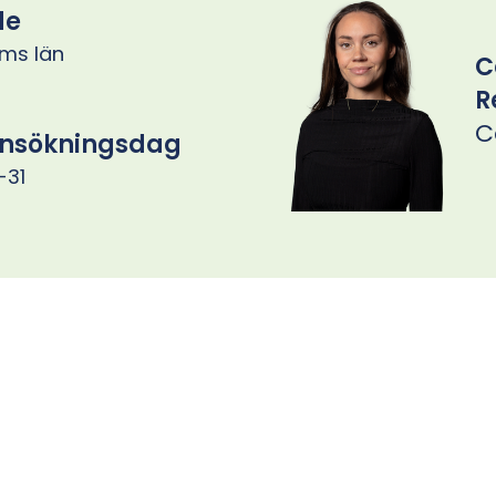
de
ms län
C
R
C
ansökningsdag
-31