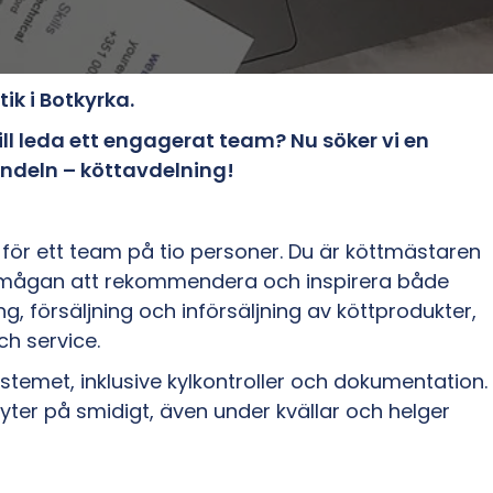
ik i Botkyrka.
ill leda ett engagerat team? Nu söker vi en
ndeln – köttavdelning!
ör ett team på tio personer. Du är köttmästaren
örmågan att rekommendera och inspirera både
ng, försäljning och införsäljning av köttprodukter,
ch service.
stemet, inklusive kylkontroller och dokumentation.
lyter på smidigt, även under kvällar och helger