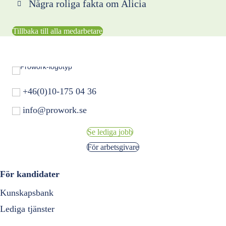
Några roliga fakta om Alicia
Tillbaka till alla medarbetare
+46(0)10-175 04 36
info@prowork.se
Se lediga jobb
För arbetsgivare
För kandidater
Kunskapsbank
Lediga tjänster