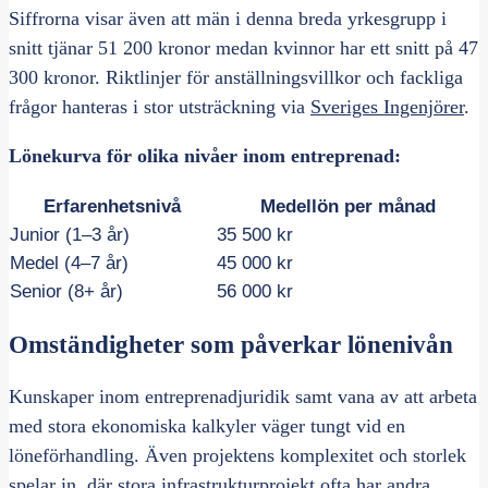
Siffrorna visar även att män i denna breda yrkesgrupp i
snitt tjänar 51 200 kronor medan kvinnor har ett snitt på 47
300 kronor. Riktlinjer för anställningsvillkor och fackliga
frågor hanteras i stor utsträckning via
Sveriges Ingenjörer
.
Lönekurva för olika nivåer inom entreprenad:
Erfarenhetsnivå
Medellön per månad
Junior (1–3 år)
35 500 kr
Medel (4–7 år)
45 000 kr
Senior (8+ år)
56 000 kr
Omständigheter som påverkar lönenivån
Kunskaper inom entreprenadjuridik samt vana av att arbeta
med stora ekonomiska kalkyler väger tungt vid en
löneförhandling. Även projektens komplexitet och storlek
spelar in, där stora infrastrukturprojekt ofta har andra