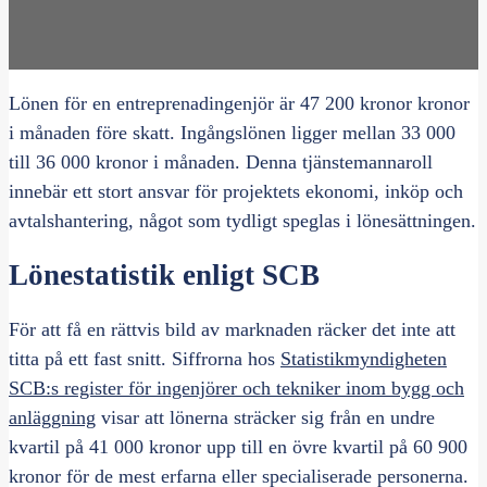
Lönen för en entreprenadingenjör är 47 200 kronor kronor
i månaden före skatt. Ingångslönen ligger mellan 33 000
till 36 000 kronor i månaden. Denna tjänstemannaroll
innebär ett stort ansvar för projektets ekonomi, inköp och
avtalshantering, något som tydligt speglas i lönesättningen.
Lönestatistik enligt SCB
För att få en rättvis bild av marknaden räcker det inte att
titta på ett fast snitt. Siffrorna hos
Statistikmyndigheten
SCB:s register för ingenjörer och tekniker inom bygg och
anläggning
visar att lönerna sträcker sig från en undre
kvartil på 41 000 kronor upp till en övre kvartil på 60 900
kronor för de mest erfarna eller specialiserade personerna.