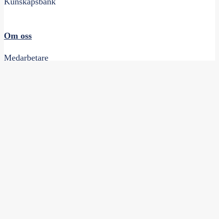
Kunskapsbank
Om oss
Medarbetare
Varför Prowork?
Resurser
Nyheter
Kontakta oss
Följ oss