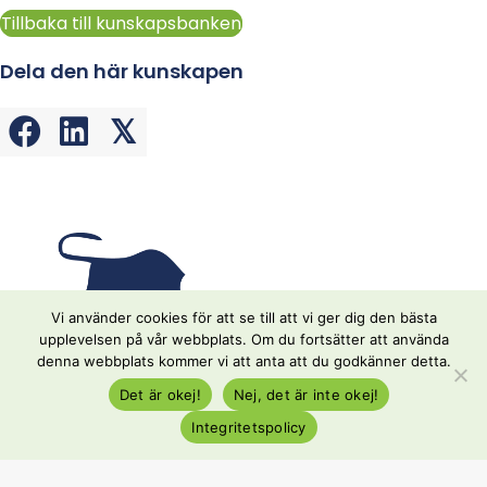
Tillbaka till kunskapsbanken
Dela den här kunskapen
𝕏
Vi använder cookies för att se till att vi ger dig den bästa
upplevelsen på vår webbplats. Om du fortsätter att använda
denna webbplats kommer vi att anta att du godkänner detta.
+46(0)10-175 04 36
Det är okej!
Nej, det är inte okej!
Integritetspolicy
info@prowork.se
Se lediga jobb