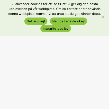
Dela den här kunskapen
Vi använder cookies för att se till att vi ger dig den bästa
upplevelsen på vår webbplats. Om du fortsätter att använda
𝕏
denna webbplats kommer vi att anta att du godkänner detta.
Det är okej!
Nej, det är inte okej!
Integritetspolicy
+46(0)10-175 04 36
info@prowork.se
Se lediga jobb
För arbetsgivare