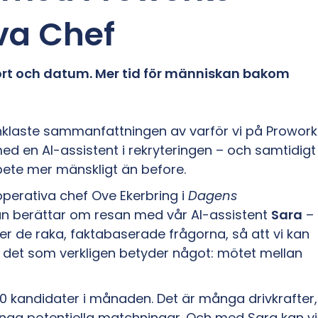
va Chef
kort och datum. Mer tid för människan bakom
nklaste sammanfattningen av varför vi på Prowork
med en AI-assistent i rekryteringen – och samtidigt
bete mer mänskligt än before.
 operativa chef Ove Ekerbring i
Dagens
an berättar om resan med vår AI-assistent
Sara
–
ler de raka, faktabaserade frågorna, så att vi kan
 det som verkligen betyder något: mötet mellan
500 kandidater i månaden. Det är många drivkrafter,
nga potentiella matchningar. Och med Sara kan vi