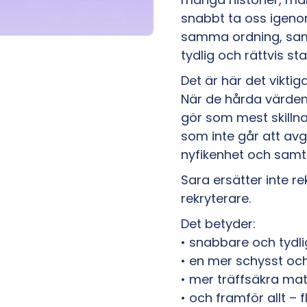
snabbt ta oss igeno
samma ordning, samm
tydlig och rättvis st
Det är här det viktig
När de hårda värdena
gör som mest skillna
som inte går att avgö
nyfikenhet och samta
Sara ersätter inte re
rekryterare.
Det betyder:
• snabbare och tydli
• en mer schysst o
• mer träffsäkra ma
• och framför allt – 