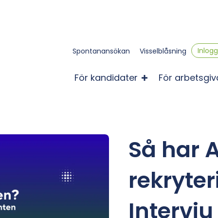
Inlog
Spontanansökan
Visselblåsning
För kandidater
För arbetsgiv
Så har A
rekryte
Intervj