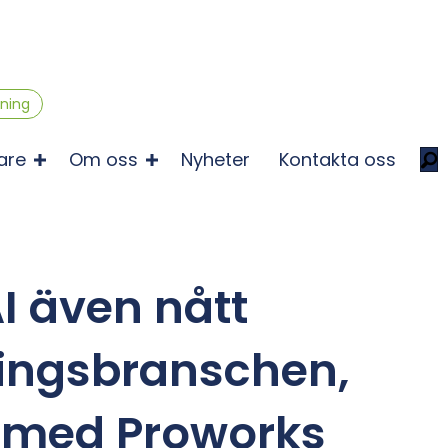
gning
are
Om oss
Nyheter
Kontakta oss
I även nått
ringsbranschen,
u med Proworks