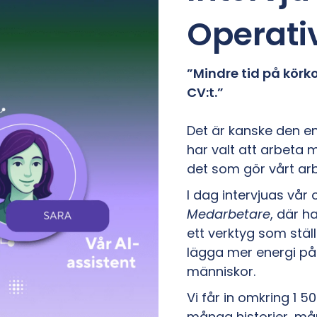
Operati
”Mindre tid på kör
CV:t.”
Det är kanske den e
har valt att arbeta 
det som gör vårt ar
I dag intervjuas vår
Medarbetare
, där h
ett verktyg som stäl
lägga mer energi på
människor.
Vi får in omkring 1 
många historier, må