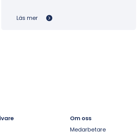
Läs mer
ivare
Om oss
Medarbetare