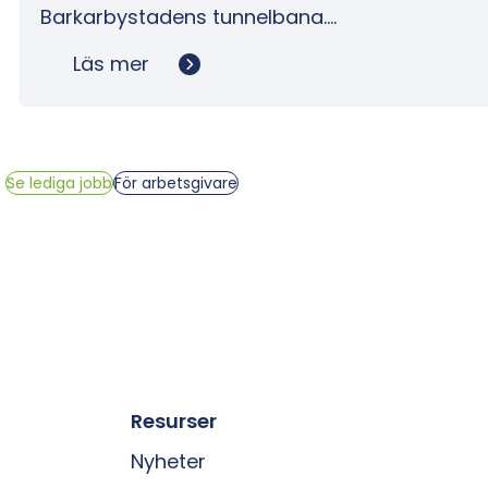
Barkarbystadens tunnelbana….
Läs mer
Se lediga jobb
För arbetsgivare
Resurser
Nyheter