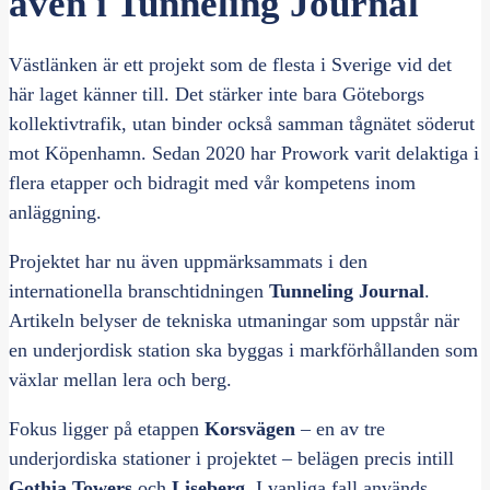
även i Tunneling Journal
Västlänken är ett projekt som de flesta i Sverige vid det
här laget känner till. Det stärker inte bara Göteborgs
kollektivtrafik, utan binder också samman tågnätet söderut
mot Köpenhamn. Sedan 2020 har Prowork varit delaktiga i
flera etapper och bidragit med vår kompetens inom
anläggning.
Projektet har nu även uppmärksammats i den
internationella branschtidningen
Tunneling Journal
.
Artikeln belyser de tekniska utmaningar som uppstår när
en underjordisk station ska byggas i markförhållanden som
växlar mellan lera och berg.
Fokus ligger på etappen
Korsvägen
– en av tre
underjordiska stationer i projektet – belägen precis intill
Gothia Towers
och
Liseberg
. I vanliga fall används